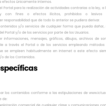
 a efectos únicamente internos.
el Portal para la realización de actividades contrarias a la ley
y con fines o efectos ilícitos, prohibidos o lesivos
er responsabilidad que de todo lo anterior se pudiera derivar.
 contenidos y/o servicios de cualquier forma que pueda dañar, in
del Portal y/o de los servicios por parte de los Usuarios.
r informaciones, mensajes, gráficos, dibujos, archivos de so
ble a través el Portal o de los servicios empleando métodos
 que se empleen habitualmente en Internet a este efecto si
 y/o de los Contenidos.
specíficas
 usar los contenidos conforme a las estipulaciones de www.ictus
e de:
e explotación comercial de cualquier clase y comunicaciones co