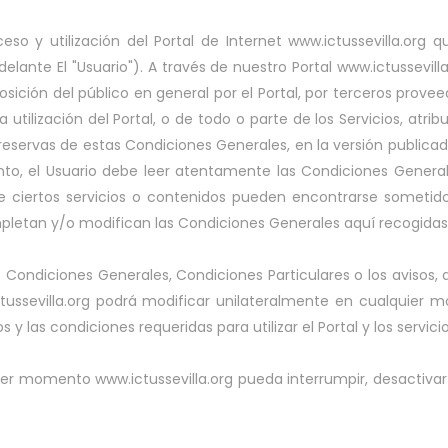
so y utilización del Portal de Internet www.ictussevilla.org
elante El "Usuario"). A través de nuestro Portal www.ictussevilla.o
osición del público en general por el Portal, por terceros prov
. La utilización del Portal, o de todo o parte de los Servicios, at
 reservas de estas Condiciones Generales, en la versión publica
nto, el Usuario debe leer atentamente las Condiciones Gener
de ciertos servicios o contenidos pueden encontrarse sometido
mpletan y/o modifican las Condiciones Generales aquí recogidas
s Condiciones Generales, Condiciones Particulares o los avisos, 
tussevilla.org podrá modificar unilateralmente en cualquier m
 y las condiciones requeridas para utilizar el Portal y los servicio
er momento www.ictussevilla.org pueda interrumpir, desactivar 