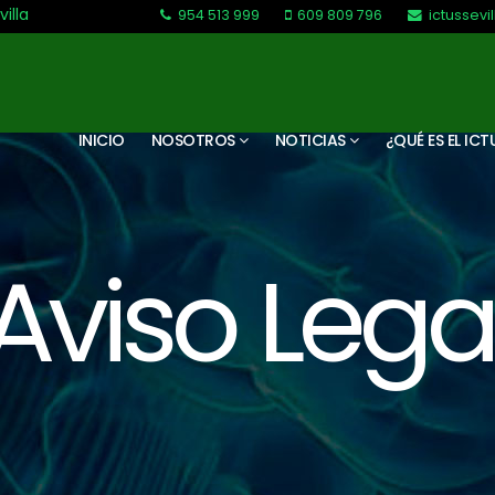
villa
954 513 999
609 809 796
ictussev
L-V: 9:30-13:30. L-J: 16:00 a 20:00
INICIO
NOSOTROS
NOTICIAS
¿QUÉ ES EL ICT
Aviso Lega