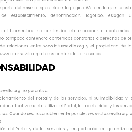
a página Web en que se establece el enlace.
 parte del mismo hiperenlace, la página Web en la que se est
e establecimiento, denominación, logotipo, eslogan u o
el hiperenlace no contendrá informaciones o contenidos ilí
mo tampoco contendrá contenidos contrarios a derechos de terc
de relaciones entre www.ictussevilla.org y el propietario de 
ww.ictussevilla.org de sus contenidos o servicios.
ONSABILIDAD
sevilla.org no garantiza:
cionamiento del Portal y de los servicios, ni su infalibilidad 
an efectivamente utilizar el Portal, los contenidos y los servic
cios. Cuando sea razonablemente posible, www.ictussevilla.org a
s.
ción del Portal y de los servicios y, en particular, no garantiz