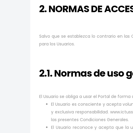
2. NORMAS DE ACCES
Salvo que se establezca lo contrario en las C
para los Usuarios.
2.1. Normas de uso 
El Usuario se obliga a usar el Portal de forma 
El Usuario es consciente y acepta volun
y exclusiva responsabilidad. www.ictuss
las presentes Condiciones Generales.
El Usuario reconoce y acepta que la uti