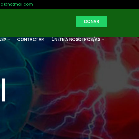
illa@hotmail.com
DONAR
US?
CONTACTAR
ÚNETE A NOSOTROS/AS
l