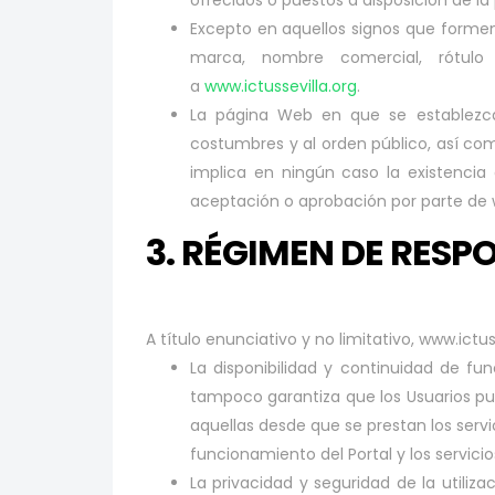
ofrecidos o puestos a disposición de l
Excepto en aquellos signos que formen
marca, nombre comercial, rótulo d
a
www.ictussevilla.org
.
La página Web en que se establezca 
costumbres y al orden público, así co
implica en ningún caso la existencia 
aceptación o aprobación por parte de w
3. RÉGIMEN DE RESP
A título enunciativo y no limitativo, www.ictus
La disponibilidad y continuidad de fun
tampoco garantiza que los Usuarios pued
aquellas desde que se prestan los servi
funcionamiento del Portal y los servicio
La privacidad y seguridad de la utiliza