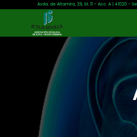
Avda. de Altamira, 29, bl. 11 – Acc. A | 41020 - Se