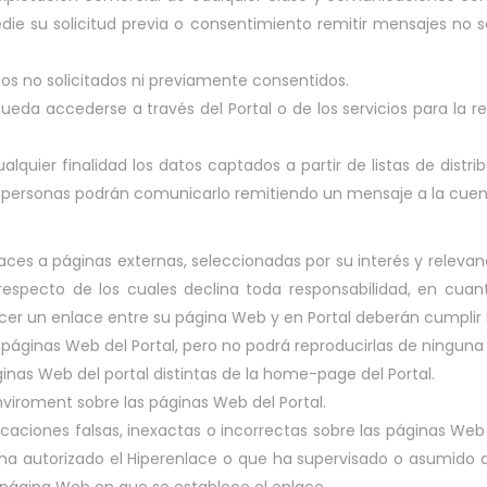
die su solicitud previa o consentimiento remitir mensajes no 
os no solicitados ni previamente consentidos.
e pueda accederse a través del Portal o de los servicios para la 
alquier finalidad los datos captados a partir de listas de distr
 de personas podrán comunicarlo remitiendo un mensaje a la cue
nlaces a páginas externas, seleccionadas por su interés y relev
especto de los cuales declina toda responsabilidad, en cuant
er un enlace entre su página Web y en Portal deberán cumplir l
s páginas Web del Portal, pero no podrá reproducirlas de ninguna
inas Web del portal distintas de la home-page del Portal.
nviroment sobre las páginas Web del Portal.
caciones falsas, inexactas o incorrectas sobre las páginas Web de
 ha autorizado el Hiperenlace o que ha supervisado o asumido d