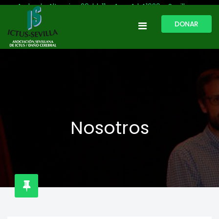
Avda. de Altamira, 29, bl. 11 – Acc. A | 41020 - Sevilla
DONAR
954 513 999
609 809 796
ictussevilla@hotmail.com
L-V: 9:30-13:30. L-J: 16:00 a 20:00
Nosotros