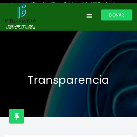
Avda. de Altamira, 29, bl. 11 – Acc. A | 41020 - Sevilla
DONAR
954 513 999
609 809 796
ictussevilla@hotmail.com
L-V: 9:30-13:30. L-J: 16:00 a 20:00
Transparencia