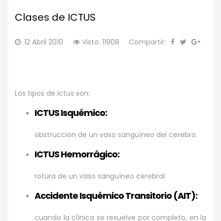
Clases de ICTUS
12 Abril 2010
Visto: 11908
Compartir:
Los tipos de Ictus son:
ICTUS Isquémico:
obstrucción de un vaso sanguíneo del cerebro.
ICTUS Hemorrágico:
rotura de un vaso sanguíneo cerebral.
Accidente Isquémico Transitorio (AIT):
cuando la clínica se resuelve por completo, en la