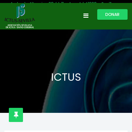
Avda. de Altamira, 29, bl. 11 – Acc. A | 41020 - Sevilla
DONAR
954 513 999
609 809 796
ictussevilla@hotmail.com
L-V: 9:30-13:30. L-J: 16:00 a 20:00
ICTUS