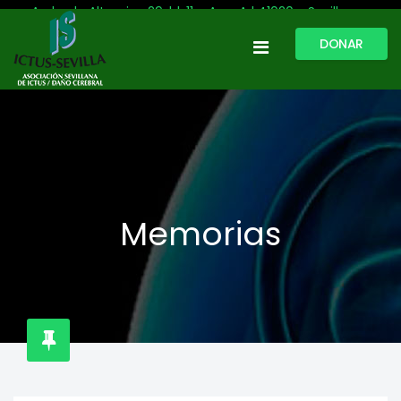
Avda. de Altamira, 29, bl. 11 – Acc. A | 41020 - Sevilla
DONAR
954 513 999
609 809 796
ictussevilla@hotmail.com
L-V: 9:30-13:30. L-J: 16:00 a 20:00
Memorias