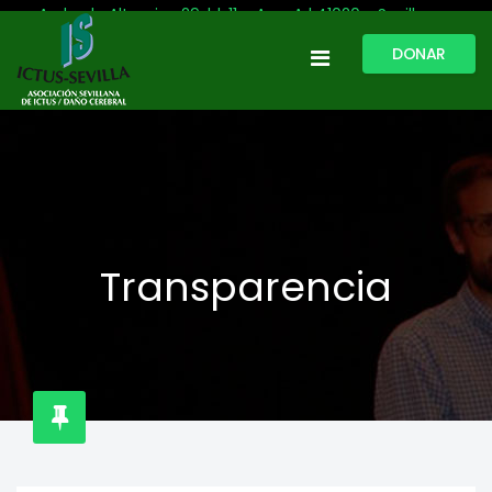
Avda. de Altamira, 29, bl. 11 – Acc. A | 41020 - Sevilla
DONAR
954 513 999
609 809 796
ictussevilla@hotmail.com
L-V: 9:30-13:30. L-J: 16:00 a 20:00
Transparencia