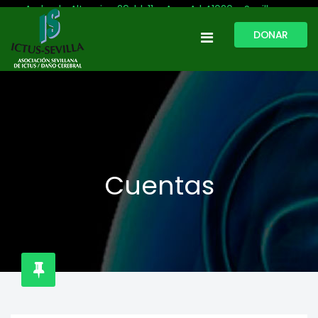
Avda. de Altamira, 29, bl. 11 – Acc. A | 41020 - Sevilla
DONAR
954 513 999
609 809 796
ictussevilla@hotmail.com
L-V: 9:30-13:30. L-J: 16:00 a 20:00
Cuentas