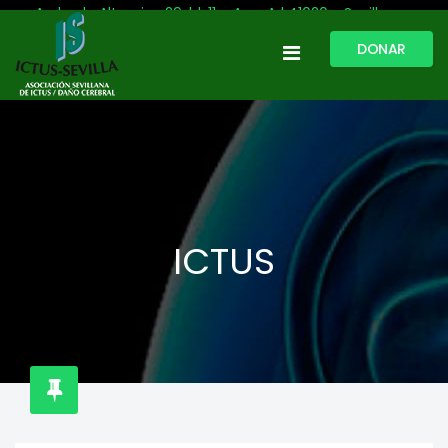
Avda. de Altamira, 29, bl. 11 – Acc. A | 41020 - Sevilla
DONAR
954 513 999
609 809 796
ictussevilla@hotmail.com
L-V: 9:30-13:30. L-J: 16:00 a 20:00
ICTUS