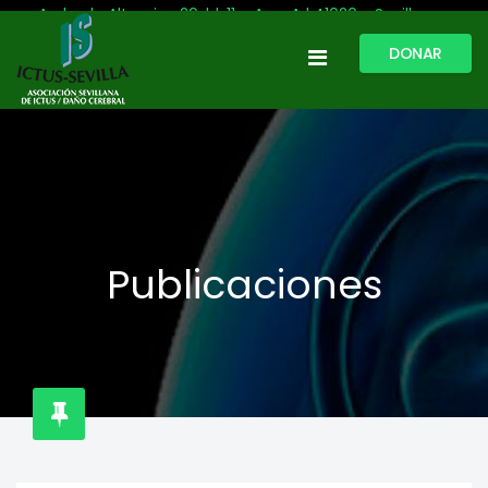
Avda. de Altamira, 29, bl. 11 – Acc. A | 41020 - Sevilla
DONAR
954 513 999
609 809 796
ictussevilla@hotmail.com
L-V: 9:30-13:30. L-J: 16:00 a 20:00
Publicaciones