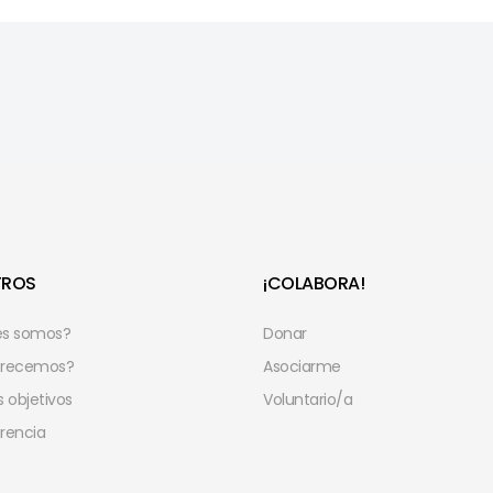
TROS
¡COLABORA!
es somos?
Donar
frecemos?
Asociarme
 objetivos
Voluntario/a
rencia