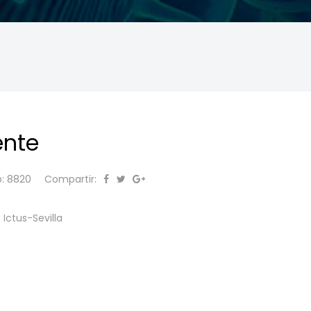
ente
o: 8820
Compartir:
Ictus-Sevilla