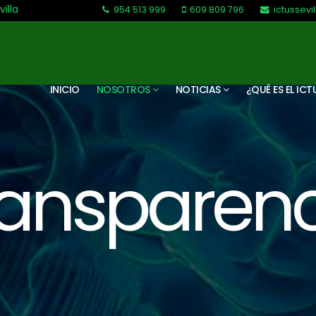
villa
954 513 999
609 809 796
ictussev
L-V: 9:30-13:30. L-J: 16:00 a 20:00
INICIO
NOSOTROS
NOTICIAS
¿QUÉ ES EL ICT
ransparenc