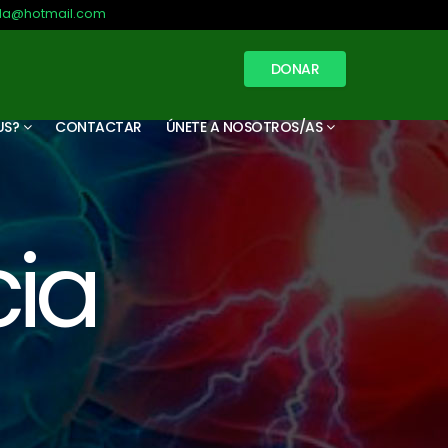
illa@hotmail.com
DONAR
US?
CONTACTAR
ÚNETE A NOSOTROS/AS
ia