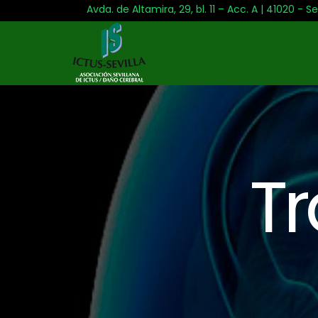
Avda. de Altamira, 29, bl. 11 – Acc. A | 41020 - Se
T