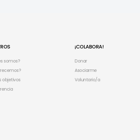
TROS
¡COLABORA!
es somos?
Donar
frecemos?
Asociarme
 objetivos
Voluntario/a
rencia