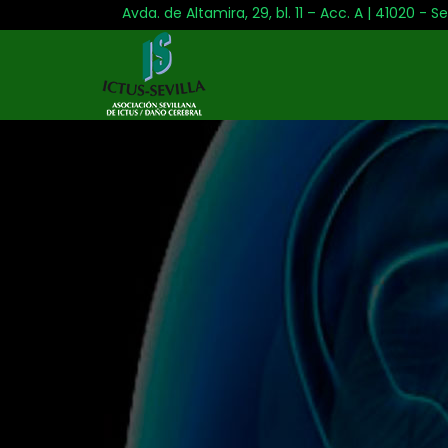
Avda. de Altamira, 29, bl. 11 – Acc. A | 41020 - Se