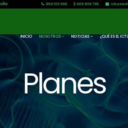
villa
954 513 999
609 809 796
ictussev
L-V: 9:30-13:30. L-J: 16:00 a 20:00
INICIO
NOSOTROS
NOTICIAS
¿QUÉ ES EL ICT
Planes