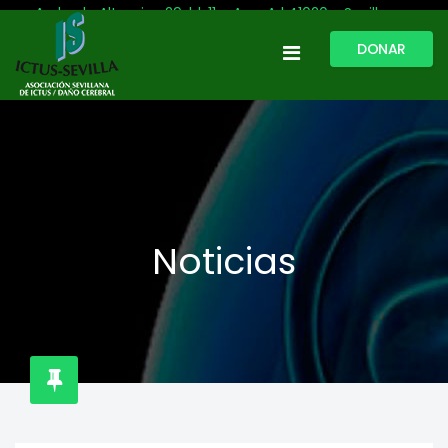
Avda. de Altamira, 29, bl. 11 – Acc. A | 41020 - Sevilla
DONAR
954 513 999
609 809 796
ictussevilla@hotmail.com
L-V: 9:30-13:30. L-J: 16:00 a 20:00
Noticias