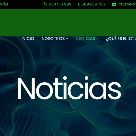
villa
954 513 999
609 809 796
ictussev
L-V: 9:30-13:30. L-J: 16:00 a 20:00
INICIO
NOSOTROS
NOTICIAS
¿QUÉ ES EL ICT
Noticias