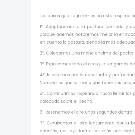
Los pasos que seguiremos en esta respiració
1º. Adoptaremos una postura cómoda y que n
porque además notaremos mejor la entrada
en cuenta la postura, siendo la más adecuada
2º. Colocamos una mano encima del pecho y 
3º. Expulsamos todo el aire que tengamos de
4º. Inspiramos por la nariz lenta y profund
Notaremos que la mano que tenemos colocada
5º. Continuamos inspirando hasta llenar l
colocada sobre el pecho.
6º Retenemos el aire unos segundos dentro.
7º. Expulsamos el aire lentamente por la b
además, nos ayudará a ser más conscient