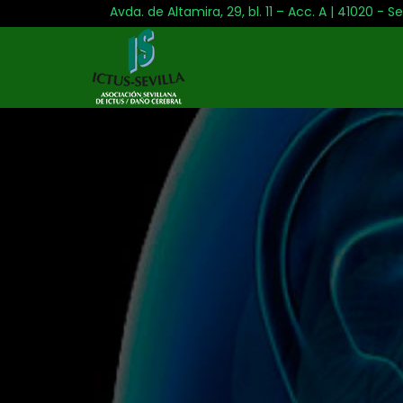
Avda. de Altamira, 29, bl. 11 – Acc. A | 41020 - Se