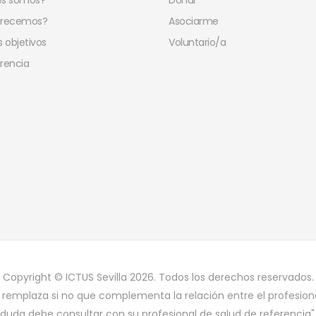
es somos?
Donar
frecemos?
Asociarme
 objetivos
Voluntario/a
rencia
Copyright © ICTUS Sevilla 2026. Todos los derechos reservados.
 remplaza si no que complementa la relación entre el profesiona
duda debe consultar con su profesional de salud de referencia"