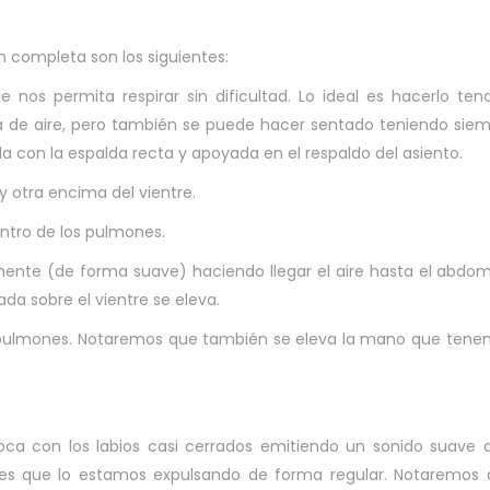
n completa son los siguientes:
os permita respirar sin dificultad. Lo ideal es hacerlo ten
 de aire, pero también se puede hacer sentado teniendo sie
 con la espalda recta y apoyada en el respaldo del asiento.
otra encima del vientre.
ntro de los pulmones.
amente (de forma suave) haciendo llegar el aire hasta el abdo
 sobre el vientre se eleva.
os pulmones. Notaremos que también se eleva la mano que ten
oca con los labios casi cerrados emitiendo un sonido suave 
es que lo estamos expulsando de forma regular. Notaremos 