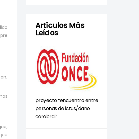
Artículos Más
dido
Leídos
mpre
men.
emos
proyecto “encuentro entre
personas de ictus/daño
cerebral”
que,
que