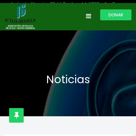
Avda. de Altamira, 29, bl. 11 – Acc. A | 41020 - Sevilla
DONAR
954 513 999
609 809 796
ictussevilla@hotmail.com
L-V: 9:30-13:30. L-J: 16:00 a 20:00
Noticias