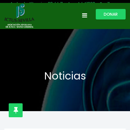
Avda. de Altamira, 29, bl. 11 – Acc. A | 41020 - Sevilla
DONAR
954 513 999
609 809 796
ictussevilla@hotmail.com
L-V: 9:30-13:30. L-J: 16:00 a 20:00
Noticias