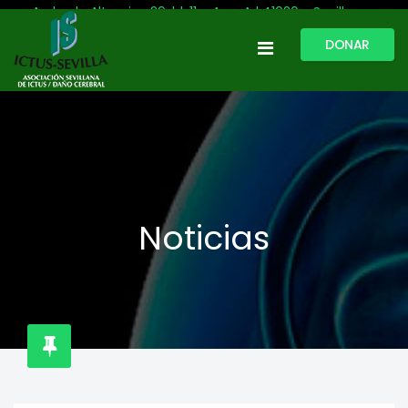
Avda. de Altamira, 29, bl. 11 – Acc. A | 41020 - Sevilla
DONAR
954 513 999
609 809 796
ictussevilla@hotmail.com
L-V: 9:30-13:30. L-J: 16:00 a 20:00
Noticias