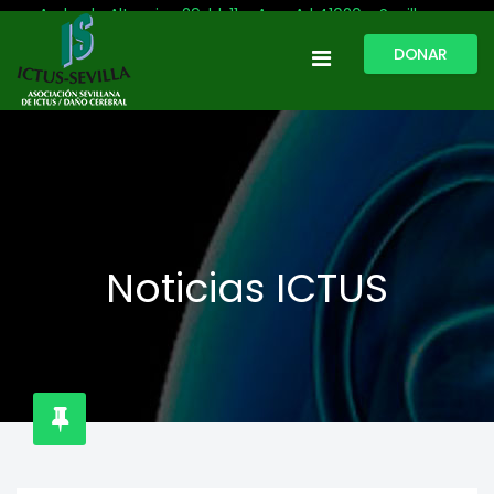
Avda. de Altamira, 29, bl. 11 – Acc. A | 41020 - Sevilla
DONAR
954 513 999
609 809 796
ictussevilla@hotmail.com
L-V: 9:30-13:30. L-J: 16:00 a 20:00
Noticias ICTUS