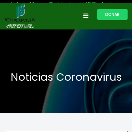
Avda. de Altamira, 29, bl. 11 – Acc. A | 41020 - Sevilla
DONAR
954 513 999
609 809 796
ictussevilla@hotmail.com
L-V: 9:30-13:30. L-J: 16:00 a 20:00
Noticias Coronavirus