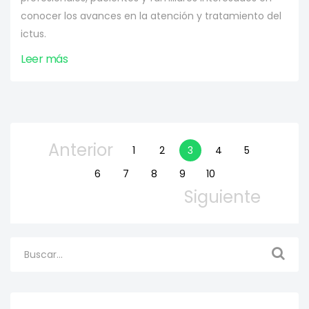
conocer los avances en la atención y tratamiento del
ictus.
Leer más
Anterior
1
2
3
4
5
6
7
8
9
10
Siguiente