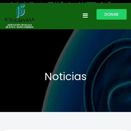
Avda. de Altamira, 29, bl. 11 – Acc. A | 41020 - Sevilla
DONAR
954 513 999
609 809 796
ictussevilla@hotmail.com
L-V: 9:30-13:30. L-J: 16:00 a 20:00
Noticias